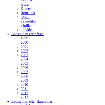
Eventyr
Gyser
Komedie
Romantik
Sci-Fi
Tegnefilm
Thriller
–divide–
Bedste film efter årstal
1999
2000
2001
2002
2003
2004
2005
2006
2007
2008
2009
2010
2011
2012
2013
Bedste film efter skuespiller