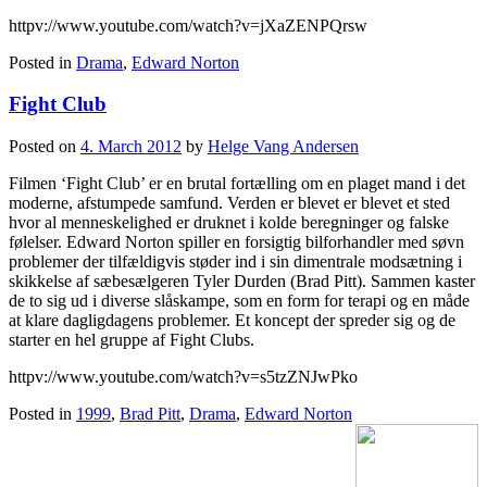
httpv://www.youtube.com/watch?v=jXaZENPQrsw
Posted in
Drama
,
Edward Norton
Fight Club
Posted on
4. March 2012
by
Helge Vang Andersen
Filmen ‘Fight Club’ er en brutal fortælling om en plaget mand i det
moderne, afstumpede samfund. Verden er blevet er blevet et sted
hvor al menneskelighed er druknet i kolde beregninger og falske
følelser. Edward Norton spiller en forsigtig bilforhandler med søvn
problemer der tilfældigvis støder ind i sin dimentrale modsætning i
skikkelse af sæbesælgeren Tyler Durden (Brad Pitt). Sammen kaster
de to sig ud i diverse slåskampe, som en form for terapi og en måde
at klare dagligdagens problemer. Et koncept der spreder sig og de
starter en hel gruppe af Fight Clubs.
httpv://www.youtube.com/watch?v=s5tzZNJwPko
Posted in
1999
,
Brad Pitt
,
Drama
,
Edward Norton
På denne side kan du finde de bedste af de