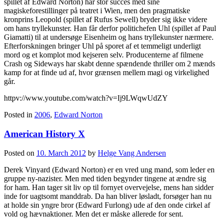
spillet af Edward Norton) har stor succes med sine
magiskeforestillinger på teatret i Wien, men den pragmatiske
kronprins Leopold (spillet af Rufus Sewell) bryder sig ikke videre
om hans tryllekunster. Han får derfor politichefen Uhl (spillet af Paul
Giamatti) til at undersøge Eisenheim og hans tryllekunster nærmere.
Efterforskningen bringer Uhl på sporet af et temmeligt underligt
mord og et komplot mod kejseren selv. Producenterne af filmene
Crash og Sideways har skabt denne spændende thriller om 2 mænds
kamp for at finde ud af, hvor grænsen mellem magi og virkelighed
går.
httpv://www.youtube.com/watch?v=Ij9LWqwUdZY
Posted in
2006
,
Edward Norton
American History X
Posted on
10. March 2012
by
Helge Vang Andersen
Derek Vinyard (Edward Norton) er en vred ung mand, som leder en
gruppe ny-nazister. Men med tiden begynder tingene at ændre sig
for ham. Han tager sit liv op til fornyet overvejelse, mens han sidder
inde for uagtsomt manddrab. Da han bliver løsladt, forsøger han nu
at holde sin yngre bror (Edward Furlong) ude af den onde cirkel af
vold og hævnaktioner. Men det er måske allerede for sent.