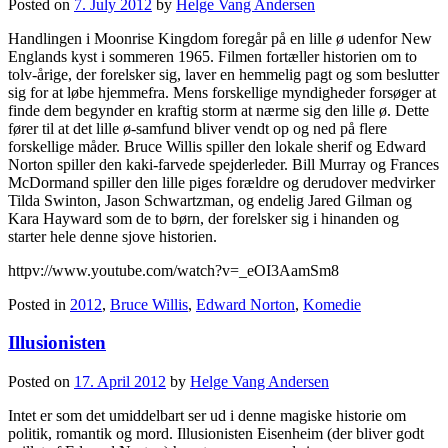
Posted on
7. July 2012
by
Helge Vang Andersen
Handlingen i Moonrise Kingdom foregår på en lille ø udenfor New
Englands kyst i sommeren 1965. Filmen fortæller historien om to
tolv-årige, der forelsker sig, laver en hemmelig pagt og som beslutter
sig for at løbe hjemmefra. Mens forskellige myndigheder forsøger at
finde dem begynder en kraftig storm at nærme sig den lille ø. Dette
fører til at det lille ø-samfund bliver vendt op og ned på flere
forskellige måder. Bruce Willis spiller den lokale sherif og Edward
Norton spiller den kaki-farvede spejderleder. Bill Murray og Frances
McDormand spiller den lille piges forældre og derudover medvirker
Tilda Swinton, Jason Schwartzman, og endelig Jared Gilman og
Kara Hayward som de to børn, der forelsker sig i hinanden og
starter hele denne sjove historien.
httpv://www.youtube.com/watch?v=_eOI3AamSm8
Posted in
2012
,
Bruce Willis
,
Edward Norton
,
Komedie
Illusionisten
Posted on
17. April 2012
by
Helge Vang Andersen
Intet er som det umiddelbart ser ud i denne magiske historie om
politik, romantik og mord. Illusionisten Eisenheim (der bliver godt