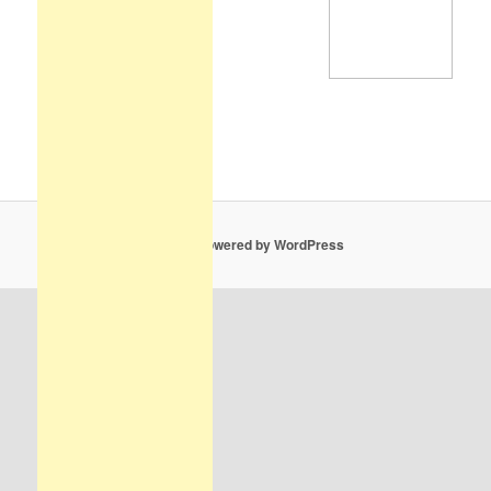
På denne side kan du finde de bedste af de
bedste film!
Proudly powered by WordPress