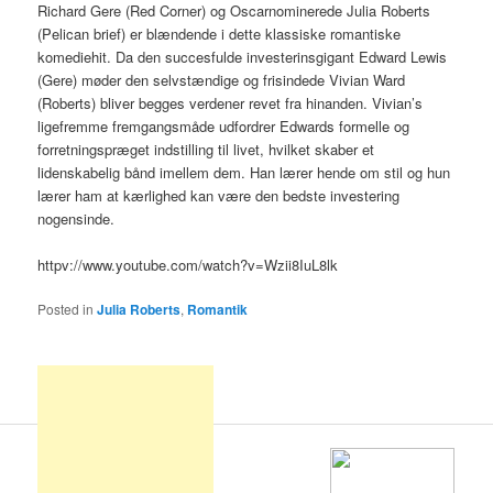
Richard Gere (Red Corner) og Oscarnominerede Julia Roberts
(Pelican brief) er blændende i dette klassiske romantiske
komediehit. Da den succesfulde investerinsgigant Edward Lewis
(Gere) møder den selvstændige og frisindede Vivian Ward
(Roberts) bliver begges verdener revet fra hinanden. Vivian’s
ligefremme fremgangsmåde udfordrer Edwards formelle og
forretningspræget indstilling til livet, hvilket skaber et
lidenskabelig bånd imellem dem. Han lærer hende om stil og hun
lærer ham at kærlighed kan være den bedste investering
nogensinde.
httpv://www.youtube.com/watch?v=Wzii8IuL8lk
Posted in
Julia Roberts
,
Romantik