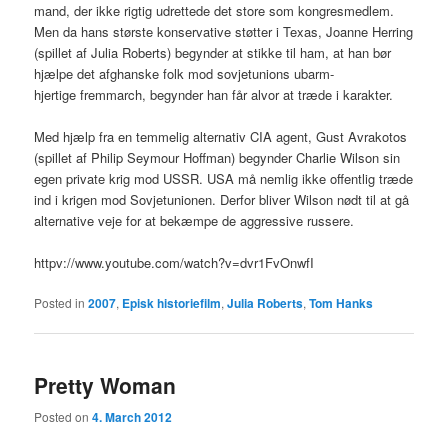
mand, der ikke rigtig udrettede det store som kongresmedlem.
Men da hans største konservative støtter i Texas, Joanne Herring
(spillet af Julia Roberts) begynder at stikke til ham, at han bør
hjælpe det afghanske folk mod sovjetunions ubarm-
hjertige fremmarch, begynder han får alvor at træde i karakter.
Med hjælp fra en temmelig alternativ CIA agent, Gust Avrakotos
(spillet af Philip Seymour Hoffman) begynder Charlie Wilson sin
egen private krig mod USSR. USA må nemlig ikke offentlig træde
ind i krigen mod Sovjetunionen. Derfor bliver Wilson nødt til at gå
alternative veje for at bekæmpe de aggressive russere.
httpv://www.youtube.com/watch?v=dvr1FvOnwfI
Posted in
2007
,
Episk historiefilm
,
Julia Roberts
,
Tom Hanks
Pretty Woman
Posted on
4. March 2012