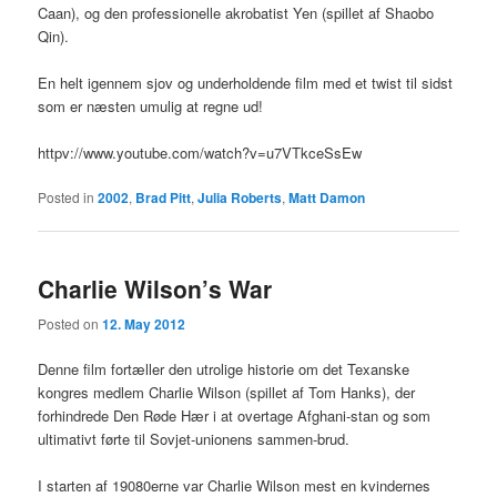
Caan), og den professionelle akrobatist Yen (spillet af Shaobo
Qin).
En helt igennem sjov og underholdende film med et twist til sidst
som er næsten umulig at regne ud!
httpv://www.youtube.com/watch?v=u7VTkceSsEw
Posted in
2002
,
Brad Pitt
,
Julia Roberts
,
Matt Damon
Charlie Wilson’s War
Posted on
12. May 2012
Denne film fortæller den utrolige historie om det Texanske
kongres medlem Charlie Wilson (spillet af Tom Hanks), der
forhindrede Den Røde Hær i at overtage Afghani-stan og som
ultimativt førte til Sovjet-unionens sammen-brud.
I starten af 19080erne var Charlie Wilson mest en kvindernes