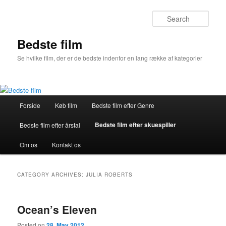
Skip
Skip
to
to
Sear
primary
secondary
content
content
Bedste film
Se hvilke film, der er de bedste indenfor en lang række af kategorier
Main
Forside
Køb film
Bedste film efter Genre
menu
Bedste film efter skuespiller
Bedste film efter årstal
Om os
Kontakt os
CATEGORY ARCHIVES:
JULIA ROBERTS
Ocean’s Eleven
Posted on
28. May 2012