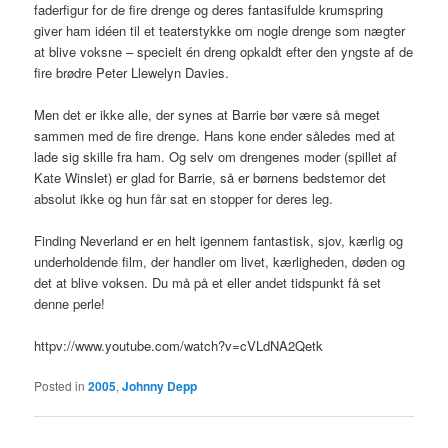
faderfigur for de fire drenge og deres fantasifulde krumspring
giver ham idéen til et teaterstykke om nogle drenge som nægter
at blive voksne – specielt én dreng opkaldt efter den yngste af de
fire brødre Peter Llewelyn Davies.
Men det er ikke alle, der synes at Barrie bør være så meget
sammen med de fire drenge. Hans kone ender således med at
lade sig skille fra ham. Og selv om drengenes moder (spillet af
Kate Winslet) er glad for Barrie, så er børnens bedstemor det
absolut ikke og hun får sat en stopper for deres leg.
Finding Neverland er en helt igennem fantastisk, sjov, kærlig og
underholdende film, der handler om livet, kærligheden, døden og
det at blive voksen. Du må på et eller andet tidspunkt få set
denne perle!
httpv://www.youtube.com/watch?v=cVLdNA2Qetk
Posted in
2005
,
Johnny Depp