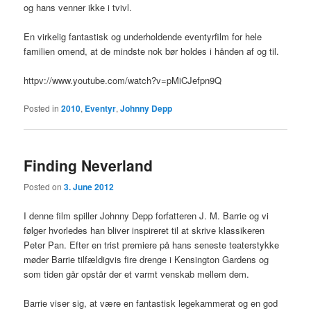
og hans venner ikke i tvivl.
En virkelig fantastisk og underholdende eventyrfilm for hele
familien omend, at de mindste nok bør holdes i hånden af og til.
httpv://www.youtube.com/watch?v=pMiCJefpn9Q
Posted in
2010
,
Eventyr
,
Johnny Depp
Finding Neverland
Posted on
3. June 2012
I denne film spiller Johnny Depp forfatteren J. M. Barrie og vi
følger hvorledes han bliver inspireret til at skrive klassikeren
Peter Pan. Efter en trist premiere på hans seneste teaterstykke
møder Barrie tilfældigvis fire drenge i Kensington Gardens og
som tiden går opstår der et varmt venskab mellem dem.
Barrie viser sig, at være en fantastisk legekammerat og en god