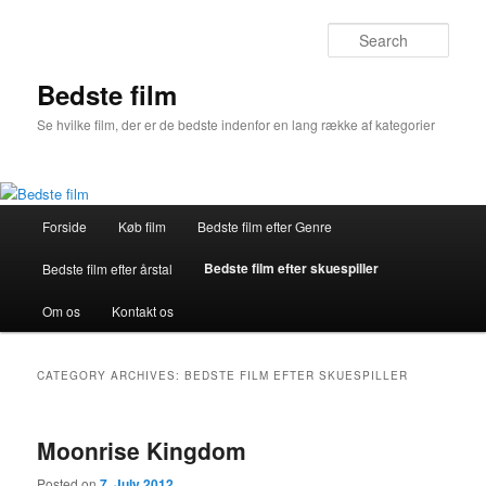
Skip
Skip
to
to
Sear
primary
secondary
content
content
Bedste film
Se hvilke film, der er de bedste indenfor en lang række af kategorier
Main
Forside
Køb film
Bedste film efter Genre
menu
Bedste film efter skuespiller
Bedste film efter årstal
Om os
Kontakt os
CATEGORY ARCHIVES:
BEDSTE FILM EFTER SKUESPILLER
Moonrise Kingdom
Posted on
7. July 2012