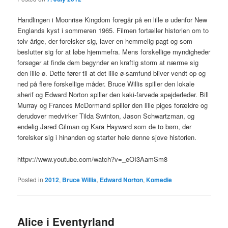
Handlingen i Moonrise Kingdom foregår på en lille ø udenfor New
Englands kyst i sommeren 1965. Filmen fortæller historien om to
tolv-årige, der forelsker sig, laver en hemmelig pagt og som
beslutter sig for at løbe hjemmefra. Mens forskellige myndigheder
forsøger at finde dem begynder en kraftig storm at nærme sig
den lille ø. Dette fører til at det lille ø-samfund bliver vendt op og
ned på flere forskellige måder. Bruce Willis spiller den lokale
sherif og Edward Norton spiller den kaki-farvede spejderleder. Bill
Murray og Frances McDormand spiller den lille piges forældre og
derudover medvirker Tilda Swinton, Jason Schwartzman, og
endelig Jared Gilman og Kara Hayward som de to børn, der
forelsker sig i hinanden og starter hele denne sjove historien.
httpv://www.youtube.com/watch?v=_eOI3AamSm8
Posted in
2012
,
Bruce Willis
,
Edward Norton
,
Komedie
Alice i Eventyrland