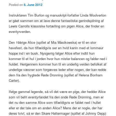
Posted on
6. June 2012
Instruktøren Tim Burton og manuskript-forfatter Linda Woolverton
er gået sammen om at lave denne fantastiske genindspilning af
Lewis Carrolls klassiske fortælling om pigen Alice, der finder en
eventyrverden.
Den 19årige Alice (spillet af Mia Wasikowska) er til en stor
havefest, da hun tilfældigvis ser en hvid kanin med et lommeur
hoppe ind i en busk. Nysgerrig følger Alice efter indtil hun
kommer til et hul i jorden hvor hun mister balancen og falder ned i
huldet. Herigennem kommer hun til en underlig verden befolket af
underlige væsner som forgæves leder efter nogen, der kan redde
dem fra den frygtede Røde Dronning (spillet af Helena Bonham
Carter).
Ifølge gammel legende, så vil det være en pige, der hedder Alice
som vil befri eventyrlandet fra den onde Røde Dronning, men er
det nu den samme Alice som tilfældigvis er faldet ned i hullet
eller er der tale om en anden Alice? Mens der er nogle, der har
deres tvivl, så er den Skøre Hattermager (spillet af Johnny Depp)