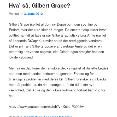
Hva’ så, Gilbert Grape?
Posted on
3. June 2012
Gilbert Grape (spillet af Johnny Depp) bor i den søvnige by
Endora hvor der ikke sker så meget. De eneste tidspunkter hvor
politiet har lidt at lave er når Gilberts autistiske bror Arnie (spillet
af Leonardo DiCaprio) kravler op på det nærliggende vandtårn.
Det er primært Gilberts opgave at varetage Arnie og det er en
temmelig krævende opgave, idet Gilbert også arbejder hos den
lokale købmand.
Men så en dag kører den smukke Becky (spillet af Juliette Lewis)
sammen med hendes bedstemor igennem Endora og får
tilfældigvis problemer med deres bil. Gilbert forelsker sig i Becky,
men får problemer, da han forsøger at finde tid til sin nye
kærlighed, idet Arnie og den lokale købmand fortsat har brug for
ham.
httpv://www.youtube.com/watch?v=X6sLIP3908w
Posted in
,