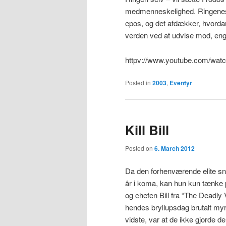
medmenneskelighed. Ringenes h
epos, og det afdækker, hvorda
verden ved at udvise mod, en
httpv://www.youtube.com/wat
Posted in
2003
,
Eventyr
Kill Bill
Posted on
6. March 2012
Da den forhenværende elite s
år i koma, kan hun kun tænke 
og chefen Bill fra “The Deadly
hendes bryllupsdag brutalt myr
vidste, var at de ikke gjorde 