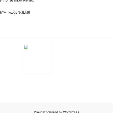
tch?v=wZdpNglLbt8
te af de bedste
Proudly powered by WordPress