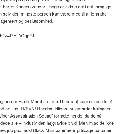
erre: Kongen vender tilbage er sidste del i det mægtige
n selv den mindste person kan være med til at forandre
gagement og beslutsomhed.
ch?v=I7YllAOqpF4
nigmorder Black Mamba (Uma Thurman) vågner op efter 4
på én ting: HÆVN! Hendes tidligere snigmorder kollegaer
 Viper Assassination Squad” forrådte hende, da de på
dede alle – inklusiv den højgravide brud. Men hvad de ikke
deres job godt nok! Black Mamba er nemlig tilbage på banen