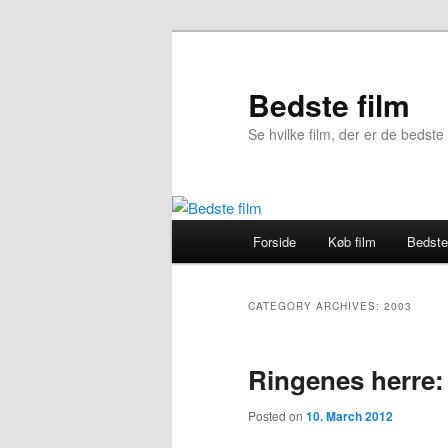
Skip
Skip
to
to
primary
secondary
Bedste film
content
content
Se hvilke film, der er de bedste
Main
Forside
Køb film
Bedste
menu
CATEGORY ARCHIVES:
2003
Ringenes herre:
Posted on
10. March 2012