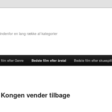
 indenfor en lang række af kategorier
 film efter Genre
Bedste film efter årstal
Bedste film efter skuespill
 Kongen vender tilbage