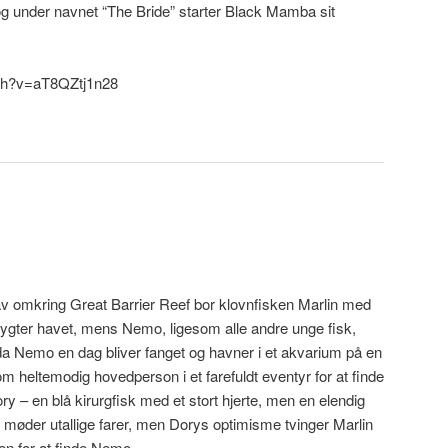
 og under navnet “The Bride” starter Black Mamba sit
ch?v=aT8QZtj1n28
hav omkring Great Barrier Reef bor klovnfisken Marlin med
rygter havet, mens Nemo, ligesom alle andre unge fisk,
da Nemo en dag bliver fanget og havner i et akvarium på en
m heltemodig hovedperson i et farefuldt eventyr for at finde
y – en blå kirurgfisk med et stort hjerte, men en elendig
møder utallige farer, men Dorys optimisme tvinger Marlin
pen for at finde Nemo.