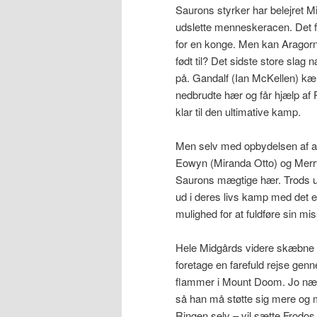
Saurons styrker har belejret M
udslette menneskeracen. Det f
for en konge. Men kan Aragorn (
født til? Det sidste store slag
på. Gandalf (Ian McKellen) k
nedbrudte hær og får hjælp af
klar til den ultimative kamp.
Men selv med opbydelsen af al
Eowyn (Miranda Otto) og Merry
Saurons mægtige hær. Trods udsi
ud i deres livs kamp med det e
mulighed for at fuldføre sin mis
Hele Midgårds videre skæbne a
foretage en farefuld rejse gen
flammer i Mount Doom. Jo nærm
så han må støtte sig mere og m
Ringen selv – vil sætte Frodo