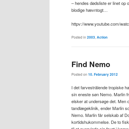
– hendes dødsliste er linet op
blodige hævntogt…
httpv://www.youtube.com/wat
Posted in
2003
,
Action
Find Nemo
Posted on
10. February 2012
I det farvestrålende tropiske 
sin eneste søn Nemo. Marlin f
elsker at undersøge det. Men 
tandlægeklinik, ender Marlin so
Nemo. Marlin får selskab af Dor
kortidshukommelse. De to fisk 
til at overvinde sin frygt i kam