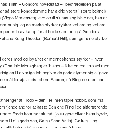
inas Tirith – Gondors hovedstad – i bestræbelsen på at
ør så store kongedømme har aldrig været i større bekneb
Viggo Mortensen) leve op til sit navn og blive det, han er
 nærmer sig, og de mørke styrker rykker tættere og tættere
æmper en brav kamp for at holde sammen på Gondors
 Rohans Kong Théoden (Bernard Hill), som gør sine styrker
 deres mod og loyalitet er menneskenes styrker – hvor
 (Dominic Monaghan) er iblandt – ikke en reel trussel mod
gten til alvorlige tab begiver de gode styrker sig alligevel
ne mål for øje at distrahere Sauron, så Ringbæreren har
sion.
fhænger af Frodo – den lille, men tapre hobbit, som må
nem fjendeland for at kaste Den ene Ring i de altfortærende
ere Frodo kommer sit mål, jo tungere bliver hans byrde,
ere til sin gode ven, Sam (Sean Astin). Gollum – og
s loyalitet på en hård prøve… men også hans