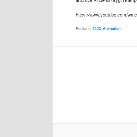
httpv://www.youtube.com/wa
Posted in
2003
,
Animation
På denne side kan du finde de beds
film!